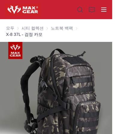
모두
시티 컬렉션
시티 컬렉션
노트북 백팩
노트북 백팩
X-8 37L - 검정 카모
홈
제품
회사 소개
왜 우리를 선택해야 할까요
맞춤 제작