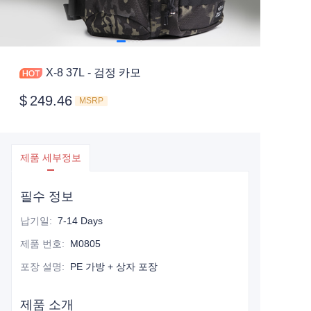
X-8 37L - 검정 카모
$
249.46
MSRP
제품 세부정보
필수 정보
납기일
:
7-14 Days
제품 번호
:
M0805
포장 설명
:
PE 가방 + 상자 포장
제품 소개