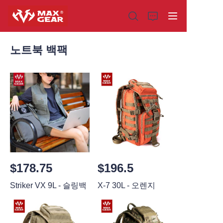
노트북 백팩
홈
제품
회사 소개
왜 우리를 선택해야 할까요
$178.75
$196.5
맞춤 제작
Striker VX 9L - 슬링백
X-7 30L - 오렌지