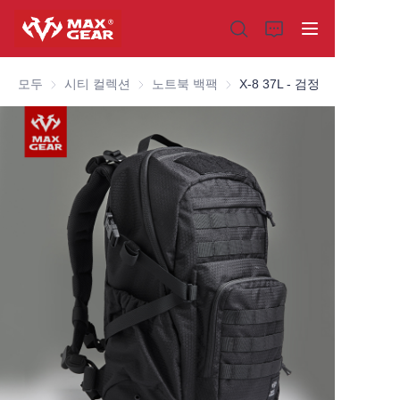
모두
시티 컬렉션
시티 컬렉션
노트북 백팩
노트북 백팩
X-8 37L - 검정
홈
제품
회사 소개
왜 우리를 선택해야 할까요
맞춤 제작