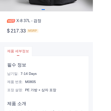
X-8 37L - 검정
$
217.33
MSRP
제품 세부정보
필수 정보
납기일
:
7-14 Days
제품 번호
:
M0805
포장 설명
:
PE 가방 + 상자 포장
제품 소개