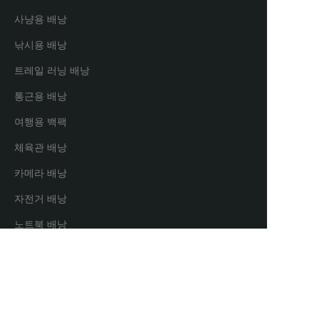
사냥용 배낭
낚시용 배낭
트레일 러닝 배낭
통근용 배낭
여행용 백팩
체육관 배낭
카메라 배낭
자전거 배낭
KO
노트북 배낭
파트너 및 유통업체
유통 파트너