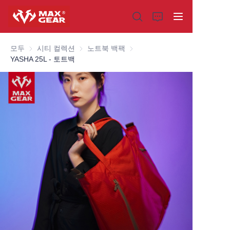
모두
시티 컬렉션
시티 컬렉션
노트북 백팩
노트북 백팩
YASHA 25L - 토트백
홈
제품
회사 소개
왜 우리를 선택해야 할까요
맞춤 제작