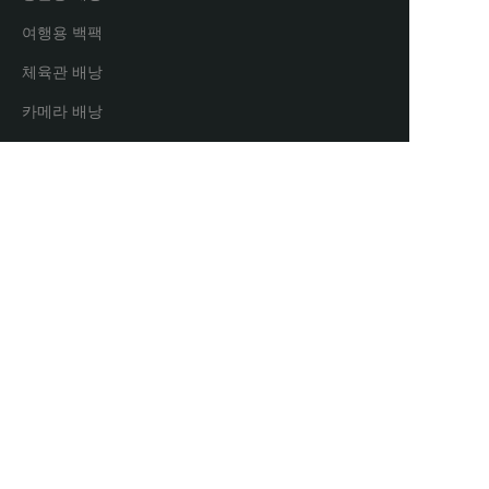
여행용 백팩
체육관 배낭
KO
카메라 배낭
자전거 배낭
노트북 배낭
파트너 및 유통업체
유통 파트너
공동 브랜드 모드
Copyright ©️ Maxgear International. All Rights
Reserved. 苏公网安备32059002002412号
苏ICP备
18056896号